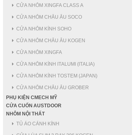
CỬA NHÔM XINGFA CLASS A
CỬA NHÔM CHÂU ÂU SOCO
CỬA NHÔM KÍNH SOHO
CỬA NHÔM CHÂU ÂU KOGEN
CỬA NHÔM XINGFA
CỬA NHÔM KÍNH ITALUMI (ITALIA)
CỬA NHÔM KÍNH TOSTEM (JAPAN)
CỬA NHÔM CHÂU ÂU GROBER
PHỤ KIỆN CMECH MỸ
CỬA CUỐN AUSTDOOR
NHÔM NỘI THẤT
TỦ ÁO CÁNH KÍNH
CỬA SỔ MỞ TRƯỢT HỆ A72 - NHÔM XINGFA HỆ CLASS A