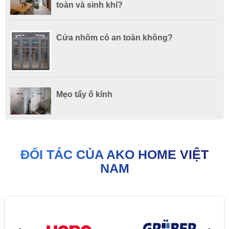
toàn và sinh khí?
CỬA ĐI MỞ QUAY 4 CÁNH GHÉP FIX RỜI HỞ NỀN HỆ 83 -
Cửa nhôm có an toàn không?
NHÔM MAXPRO.JP
Mẹo tẩy ố kính
ĐỐI TÁC CỦA AKO HOME VIỆT
NAM