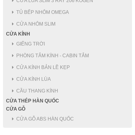
CỬA LÙA SLIM 3 RAY 206 KOGEN
TỦ BẾP NHÔM OMEGA
CỬA NHÔM SLIM
CỬA KÍNH
GIẾNG TRỜI
PHÒNG TẮM KÍNH - CABIN TẮM
CỬA KÍNH BẢN LỀ KẸP
CỬA KÍNH LÙA
CẦU THANG KÍNH
CỬA THÉP HÀN QUỐC
CỬA GỖ
CỬA GỖ ABS HÀN QUỐC