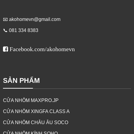
📧
akohomevn@gmail.com
📞 081 334 8383
CỬA ĐI MỞ QUAY 1 CÁNH HỞ NỀN HỆ 83 - NHÔM
MAXPRO.JP
Facebook.com/akohomevn
SẢN PHẨM
CỬA NHÔM MAXPRO.JP
CỬA NHÔM XINGFA CLASS A
CỬA NHÔM CHÂU ÂU SOCO
CỬA NHÔM KÍNH SOHO