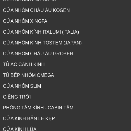
CỬA NHÔM CHÂU ÂU KOGEN
CỬA NHÔM XINGFA
CỬA NHÔM KÍNH ITALUMI (ITALIA)
CỬA SỔ QUAY 2 CÁNH HỆ 83 - NHÔM MAXPRO.JP
CỬA NHÔM KÍNH TOSTEM (JAPAN)
CỬA NHÔM CHÂU ÂU GROBER
TỦ ÁO CÁNH KÍNH
TỦ BẾP NHÔM OMEGA
CỬA NHÔM SLIM
GIẾNG TRỜI
PHÒNG TẮM KÍNH - CABIN TẮM
CỬA KÍNH BẢN LỀ KẸP
CỬA KÍNH LÙA