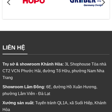
CỬA ĐI MỞ QUAY 2 CÁNH HỞ NỀN HỆ 83 - NHÔM
MAXPRO.JP
LIÊN HỆ
Trụ sở & showroom Khánh Hòa:
3L Shophouse Tòa nhà
CT2 VCN Phước Hải, đường Tố Hữu, phường Nam Nha
Trang
Showroom Lâm Đồng:
6E, đường Hồ Xuân Hương,
phường Lâm Viên - Đà Lạt
Xưởng sản xuất
: Tuyến tránh QL1A, xã Suối Hiệp, Khánh
Hòa