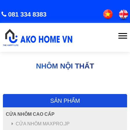
081 334 8383
NHÔM NỘI THẤT
SẢN PHẨM
CỬA NHÔM CAO CẤP
CỬA XẾP TRƯỢT HỆ AC80 - NHÔM XINGFA HỆ CLASS A
CỬA NHÔM MAXPRO.JP