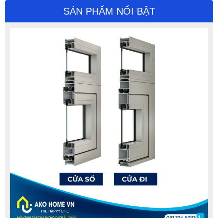
CỬA ĐI MỞ TRƯỢT HỆ A115 - NHÔM XINGFA CLASS A
SẢN PHẨM NỔI BẬT