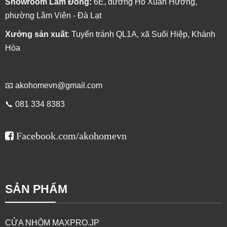
Showroom Lâm Đồng:
6E, đường Hồ Xuân Hương,
phường Lâm Viên - Đà Lạt
Xưởng sản xuất
: Tuyến tránh QL1A, xã Suối Hiệp, Khánh
Hòa
📧
akohomevn@gmail.com
📞 081 334 8383
CỬA SỔ MỞ LÙA HỆ 55 - NHÔM GROBER
Facebook.com/akohomevn
SẢN PHẨM
CỬA NHÔM MAXPRO.JP