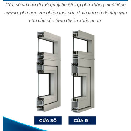
Cửa sỏ và cửa đi mở quay hệ 65 lớp phủ kháng muối tăng
cường, phù hợp với nhiều loại cửa đi và cửa sổ để đáp ứng
nhu cầu của từng dự án khác nhau.
CỬA XẾP TRƯỢT HỆ AC80 - NHÔM XINGFA HỆ CLASS A