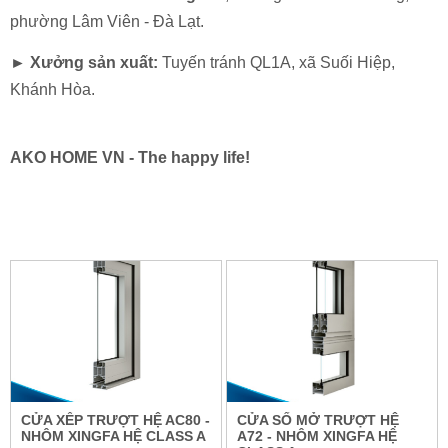
MAXPRO.JP
phường Lâm Viên - Đà Lạt.
► Xưởng sản xuất:
Tuyến tránh QL1A, xã Suối Hiệp,
Khánh Hòa.
AKO HOME VN - The happy life!
CỬA XẾP TRƯỢT HỆ AC80 -
CỬA SỔ MỞ TRƯỢT HỆ
NHÔM XINGFA HỆ CLASS A
A72 - NHÔM XINGFA HỆ