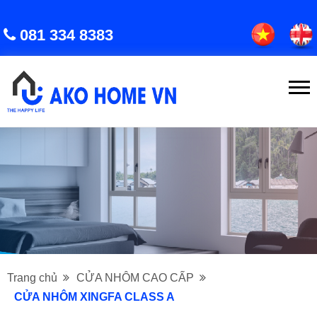
081 334 8383
Trang chủ
CỬA NHÔM CAO CẤP
CỬA NHÔM XINGFA CLASS A