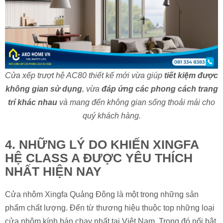
Cửa xếp trượt hệ AC80 thiết kế mới vừa giúp
tiết kiệm được
không gian sử dụng
, vừa
đáp ứng các phong cách trang
trí khác nhau
và mang đến không gian sống thoải mái cho
quý khách hàng.
4. NHỮNG LÝ DO KHIẾN XINGFA
HỆ CLASS A ĐƯỢC YÊU THÍCH
NHẤT HIỆN NAY
CỬA SỔ VÀ CỬA ĐI MỞ QUAY HỆ 65 - NHÔM XINGFA HỆ
CLASS A
Cửa nhôm Xingfa Quảng Đông là một trong những sản
phẩm chất lượng. Đến từ thương hiệu thuộc top những loại
cửa nhôm kính bán chạy nhất tại Việt Nam. Trong đó nổi bật