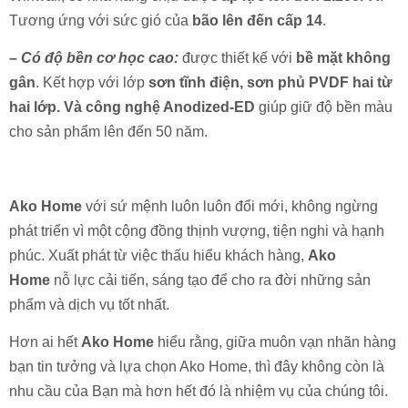
Tương ứng với sức gió của
bão lên đến cấp 14
.
–
Có độ bền cơ học cao:
được thiết kế với
bề mặt không
gân
. Kết hợp với lớp
sơn tĩnh điện, sơn phủ PVDF hai từ
hai lớp. Và công nghệ Anodized-ED
giúp giữ độ bền màu
cho sản phẩm lên đến 50 năm.
Ako Home
với sứ mệnh luôn luôn đổi mới, không ngừng
phát triển vì một cộng đồng thịnh vượng, tiện nghi và hạnh
phúc. Xuất phát từ việc thấu hiểu khách hàng,
Ako
Home
nỗ lực cải tiến, sáng tạo để cho ra đời những sản
phẩm và dịch vụ tốt nhất.
Hơn ai hết
Ako Home
hiểu rằng, giữa muôn vạn nhãn hàng
bạn tin tưởng và lựa chọn Ako Home, thì đây không còn là
CỬA ĐI MỞ QUAY 2 CÁNH HỞ NỀN HỆ 83 - NHÔM
nhu cầu của Bạn mà hơn hết đó là nhiệm vụ của chúng tôi.
MAXPRO.JP