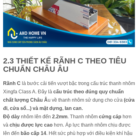
2.3 THIẾT KẾ RÃNH C THEO TIÊU
CHUẨN CHÂU ÂU
Rãnh C
là bước cải tiến vượt bậc trong cấu trúc thanh nhôm
Xingfa Class A. Đây là
cấu trúc theo đúng quy chuẩn
chất lượng Châu Â
u về thanh nhôm sử dụng cho cửa
(cửa
đi, cửa sổ...) và mặt dựng, lan can.
Độ dày
nhôm lên đến
2.2mm
. Thanh nhôm
cứng cáp
hơn
và
chịu được lực cao
hơn. Áp lực thanh nhôm chịu được
lên đến
bão cấp 14
. Hết sức phù hợp với điều kiện khí hậu