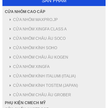
SẢN PHẨM
CỬA NHÔM CAO CẤP
CỬA SỔ MỞ QUAY 1 CÁNH HỆ 83 - NHÔM MAXPRO.JP
CỬA NHÔM MAXPRO.JP
CỬA NHÔM XINGFA CLASS A
CỬA NHÔM CHÂU ÂU SOCO
CỬA NHÔM KÍNH SOHO
CỬA NHÔM CHÂU ÂU KOGEN
CỬA NHÔM XINGFA
CỬA NHÔM KÍNH ITALUMI (ITALIA)
CỬA NHÔM KÍNH TOSTEM (JAPAN)
CỬA NHÔM CHÂU ÂU GROBER
PHỤ KIỆN CMECH MỸ