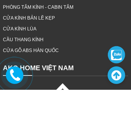
PHÒNG TẮM KÍNH - CABIN TẮM
CỬA KÍNH BẢN LỀ KẸP
CỬA KÍNH LÙA
CẦU THANG KÍNH
CỬA GỖ ABS HÀN QUỐC
AKO HOME VIỆT NAM
CỬA SỔ MỞ QUAY HỆ 65 - NHÔM GROBER