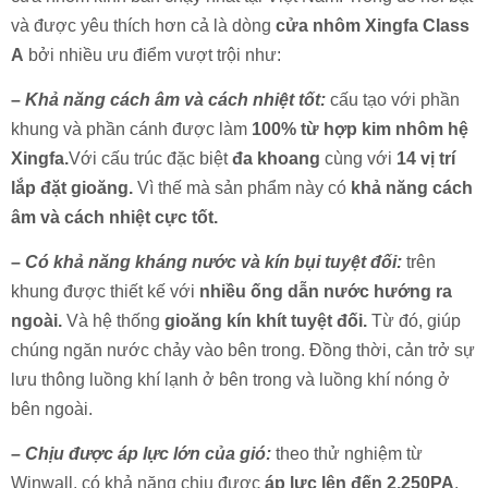
và được yêu thích hơn cả là dòng
cửa nhôm Xingfa Class
A
bởi nhiều ưu điểm vượt trội như:
–
Khả năng cách âm và cách nhiệt tốt:
cấu tạo với phần
khung và phần cánh được làm
100% từ hợp kim nhôm hệ
Xingfa.
Với cấu trúc đặc biệt
đa khoang
cùng với
14 vị trí
lắp đặt gioăng.
Vì thế mà sản phẩm này có
khả năng cách
âm và cách nhiệt cực tốt.
–
Có khả năng kháng nước và kín bụi tuyệt đối:
trên
khung được thiết kế với
nhiều ống dẫn nước hướng ra
ngoài.
Và hệ thống
gioăng kín khít tuyệt đối.
Từ đó, giúp
chúng ngăn nước chảy vào bên trong. Đồng thời, cản trở sự
lưu thông luồng khí lạnh ở bên trong và luồng khí nóng ở
bên ngoài.
CỬA ĐI MỞ QUAY 4 CÁNH GHÉP FIX RỜI HỞ NỀN HỆ 83 -
NHÔM MAXPRO.JP
–
Chịu được áp lực lớn của gió:
theo thử nghiệm từ
Winwall, có khả năng chịu được
áp lực lên đến 2.250PA
.