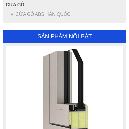
CỬA GỖ
CỬA GỖ ABS HÀN QUỐC
CỬA ĐI MỞ QUAY HỆ 75 - LUXURY - NHÔM GROBER
SẢN PHẨM NỔI BẬT