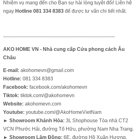
Nhiệm vụ mang đến cho Bạn sự hài lòng tuyệt đối! Liên hệ
ngay
Hotline
081 334 8383
để được tư vấn chi tiết nhất.
------------------------------------------------------------------------
AKO HOME VN - Nhà cung cấp Cửa phong cách Âu
Châu
E-mail:
akohomevn@gmail.com
Hotline:
081 334 8383
Facebook:
facebook.com/akohomevn
Tiktok:
tiktok.com/@akohomevn
Website:
akohomevn.com
Youtube:
youtube.com/@AkoHomeVietNam
► Showroom Khánh Hòa:
3L Shophouse Tòa nhà CT2
VCN Phước Hải, đường Tố Hữu, phường Nam Nha Trang.
► Showroom Lâm Đồng:
6E, đường Hồ Xuân Hương,
CỬA ĐI MỞ QUAY 1 CÁNH HỞ NỀN HỆ 83 - NHÔM