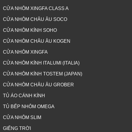
CỬA NHÔM XINGFA CLASS A
CỬA NHÔM CHÂU ÂU SOCO
CỬA NHÔM KÍNH SOHO
CỬA NHÔM CHÂU ÂU KOGEN
CỬA NHÔM XINGFA
CỬA NHÔM KÍNH ITALUMI (ITALIA)
CỬA ĐI MỞ QUAY HỆ 65 - NHÔM GROBER
CỬA NHÔM KÍNH TOSTEM (JAPAN)
CỬA NHÔM CHÂU ÂU GROBER
TỦ ÁO CÁNH KÍNH
TỦ BẾP NHÔM OMEGA
CỬA NHÔM SLIM
GIẾNG TRỜI