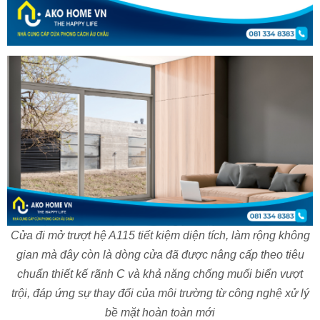
CỬA SỔ MỞ TRƯỢT HỆ A72 - NHÔM XINGFA HỆ CLASS A
Cửa đi mở trượt hệ A115 tiết kiệm diện tích, làm rộng không
gian mà đây còn là dòng cửa đã được nâng cấp theo tiêu
chuẩn thiết kế rãnh C và khả năng chống muối biển vượt
trội, đáp ứng sự thay đổi của môi trường từ công nghệ xử lý
bề mặt hoàn toàn mới