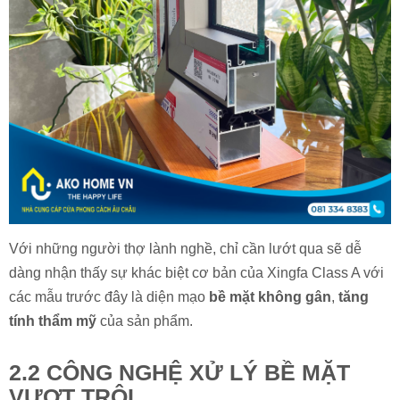
Với những người thợ lành nghề, chỉ cần lướt qua sẽ dễ
dàng nhận thấy sự khác biệt cơ bản của Xingfa Class A với
các mẫu trước đây là diện mạo
bề mặt không gân
,
tăng
tính thẩm
mỹ
của sản phẩm.
2.2 CÔNG NGHỆ XỬ LÝ BỀ MẶT
VƯỢT TRỘI