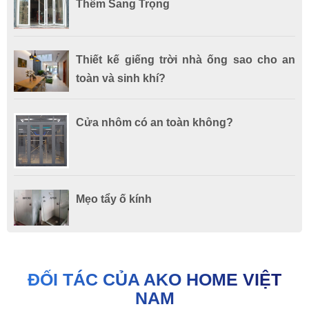
Thêm Sang Trọng
Thiết kế giếng trời nhà ống sao cho an
toàn và sinh khí?
CỬA ĐI LÙA 155 (NEW) LIFT-SLIDING - NHÔM GROBER
Cửa nhôm có an toàn không?
Mẹo tẩy ố kính
ĐỐI TÁC CỦA AKO HOME VIỆT
NAM