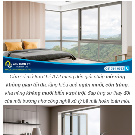
Cửa sổ mở trượt hệ A72 mang đến giải pháp
mở rộng
không gian tối đa
, tăng hiệu quả
ngăn muỗi, côn trùng
,
khả năng
kháng muối biển vượt trội
, đáp ứng sự thay đổi
CỬA ĐI MỞ TRƯỢT HỆ A115 - NHÔM XINGFA CLASS A
của môi trường nhờ công nghệ xử lý bề mặt hoàn toàn mới.