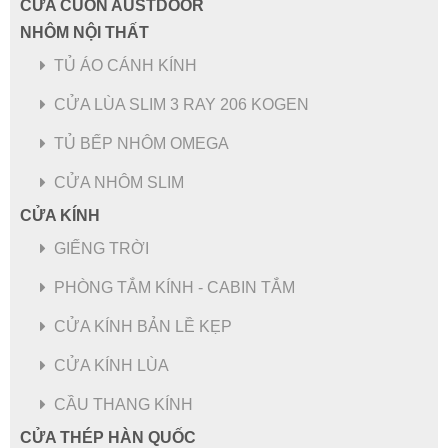
CỬA CUỐN AUSTDOOR
NHÔM NỘI THẤT
TỦ ÁO CÁNH KÍNH
CỬA SỔ MỞ LÙA TRƯỢT HỆ 65 - NHÔM MAXPRO.JP
CỬA LÙA SLIM 3 RAY 206 KOGEN
TỦ BẾP NHÔM OMEGA
CỬA NHÔM SLIM
CỬA KÍNH
GIẾNG TRỜI
PHÒNG TẮM KÍNH - CABIN TẮM
CỬA KÍNH BẢN LỀ KẸP
CỬA KÍNH LÙA
CẦU THANG KÍNH
CỬA THÉP HÀN QUỐC